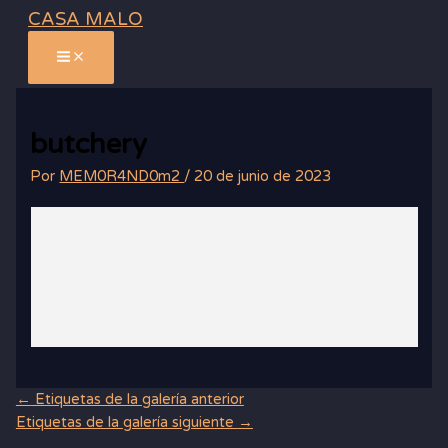
Ir
CASA MALO
al
contenido
butchery
Por
MEM0R4ND0m2
/
20 de junio de 2023
←
Etiquetas de la galería anterior
Etiquetas de la galería siguiente
→