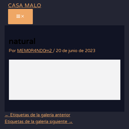
Ir
CASA MALO
al
contenido
natural
Por
MEM0R4ND0m2
/
20 de junio de 2023
←
Etiquetas de la galería anterior
Etiquetas de la galería siguiente
→