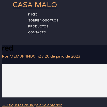
Ir
CASA MALO
al
contenido
INICIO
SOBRE NOSOTROS
PRODUCTOS
CONTACTO
red
Por
MEM0R4ND0m2
/
20 de junio de 2023
←
Etiquetas de la galería anterior