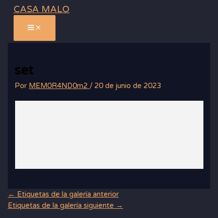
Ir
CASA MALO
al
contenido
set
Por
MEM0R4ND0m2
/
20 de junio de 2023
←
Etiquetas de la galería anterior
Etiquetas de la galería siguiente
→