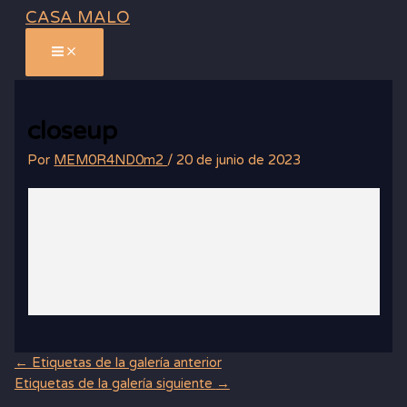
Ir
CASA MALO
al
contenido
closeup
Por
MEM0R4ND0m2
/
20 de junio de 2023
←
Etiquetas de la galería anterior
Etiquetas de la galería siguiente
→