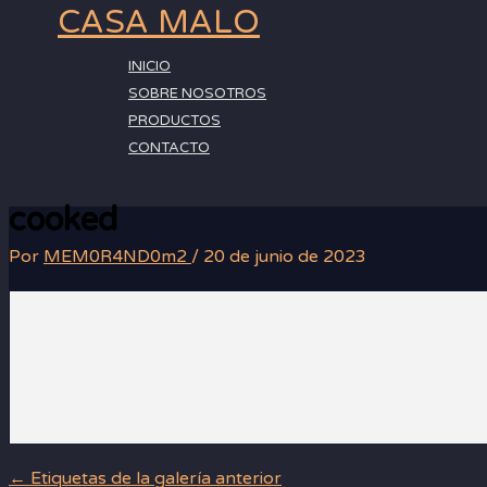
Ir
CASA MALO
al
contenido
INICIO
SOBRE NOSOTROS
PRODUCTOS
CONTACTO
cooked
Por
MEM0R4ND0m2
/
20 de junio de 2023
←
Etiquetas de la galería anterior